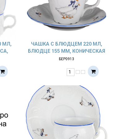
 МЛ,
ЧАШКА С БЛЮДЦЕМ 220 МЛ,
CA,
БЛЮДЦЕ 155 ММ, КОНИЧЕСКАЯ
УСИ»
ВЫСОКАЯ, BERNADOTTE; ДЕКОР
БЕР0913
«ГУСИ»