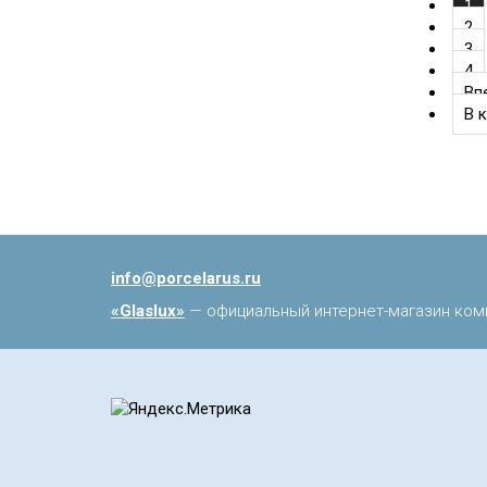
1
2
3
4
Вп
В 
info@porcelarus.ru
«Glaslux»
— официальный интернет-магазин ком