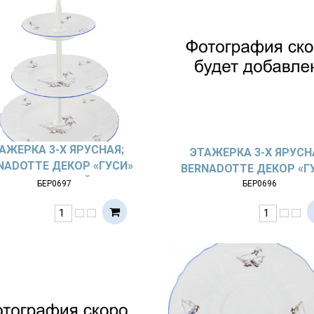
АЖЕРКА 3-Х ЯРУСНАЯ;
ЭТАЖЕРКА 3-Х ЯРУСН
NADOTTE ДЕКОР «ГУСИ»
BERNADOTTE ДЕКОР «Г
(ЗОЛОТАЯ СТОЙКА)
БЕР0697
БЕР0696