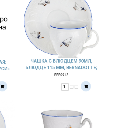
ЧАШКА С БЛЮДЦЕМ 90МЛ,
АЯ;
БЛЮДЦЕ 115 ММ, BERNADOTTE;
УСИ»
ДЕКОР «ГУСИ»
БЕР0912