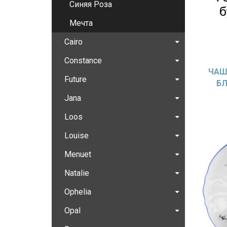
Синяя Роза
Мечта
Cairo
Constance
ЧАШ
Future
БЛ
BER
Jana
Loos
Louise
Menuet
Natalie
Ophelia
Opal