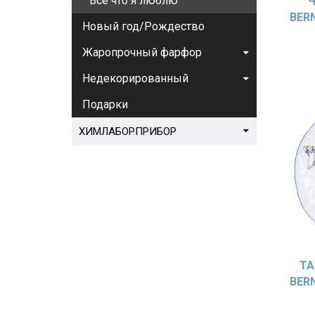
Все что я люблю
Ч
BER
Новый год/Рождество
Жаропрочный фарфор
Недекорированный
Подарки
ХИМЛАБОРПРИБОР
ТА
BER