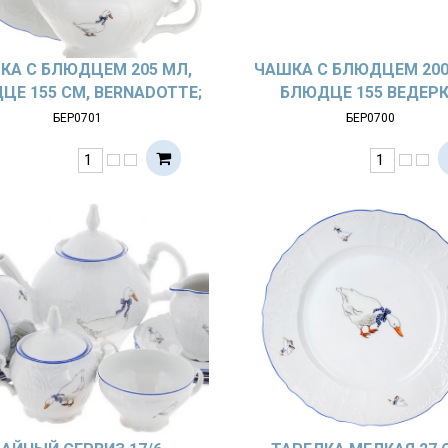
КА С БЛЮДЦЕМ 205 МЛ,
ЧАШКА С БЛЮДЦЕМ 200 
ЦЕ 155 СМ, BERNADOTTE;
БЛЮДЦЕ 155 ВЕДЕР
ДЕКОР «ГУСИ»
BERNADOTTE, ДЕКОР «Г
БЕР0701
БЕР0700