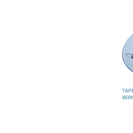
ТАР
BER