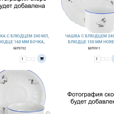
КА С БЛЮДЦЕМ 240 МЛ,
ЧАШКА С БЛЮДЦЕМ 240
ЮДЦЕ 160 ММ БОЧКА,
БЛЮДЦЕ 150 ММ HORE
NADOTTE; ДЕКОР «ГУСИ»
BERNADOTTE; ДЕКОР «Г
БЕР0702
БЕР0911