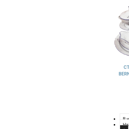
С
BER
В 
На