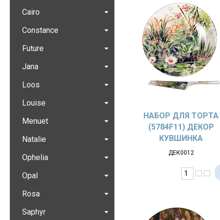
Cairo
Constance
Future
Jana
Loos
Louise
НАБОР ДЛЯ ТОРТА
Menuet
(5784F11) ДЕКОР
КУВШИНКА
Natalie
ДЕК0012
Ophelia
Opal
Rosa
Saphyr