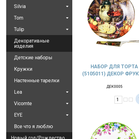
Silvia
Tom
Tulip
Декоративные
изделия
Детские наборы
НАБОР ДЛЯ ТОРТА
Кружки
(5105011) ДЕКОР ФРУ
Настенные тарелки
ДЕК0005
Lea
Vicomte
EYE
Все что я люблю
Новый год/Рождество