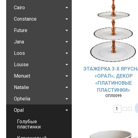
Cairo
Constance
Future
Jana
Loos
Louise
ЭТАЖЕРКА 3-Х ЯРУСН
Menuet
«OPAЛ»; ДЕКОР
«ПЛАТИНОВЫЕ
Natalie
ПЛАСТИНКИ»
ОПЛ0099
Ophelia
Opal
Голубые
пластинки