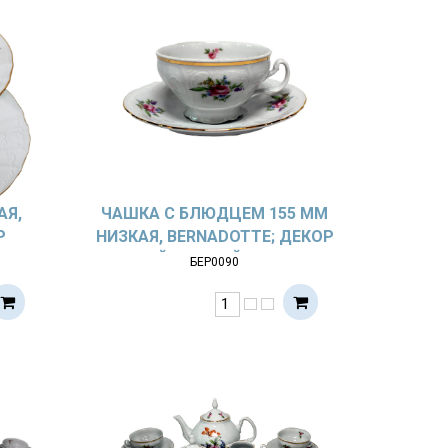
АЯ,
ЧАШКА С БЛЮДЦЕМ 155 ММ
Р
НИЗКАЯ, BERNADOTTE; ДЕКОР
Т
МЕЙСЕНСКИЙ БУКЕТ
БЕР0090