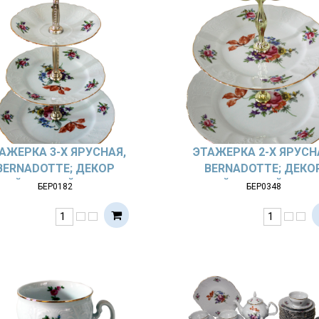
АЖЕРКА 3-Х ЯРУСНАЯ,
ЭТАЖЕРКА 2-Х ЯРУСН
BERNADOTTE; ДЕКОР
BERNADOTTE; ДЕКО
МЕЙСЕНСКИЙ БУКЕТ
МЕЙСЕНСКИЙ БУКЕ
БЕР0182
БЕР0348