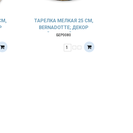
СМ,
ТАРЕЛКА МЕЛКАЯ 25 СМ,
Р
BERNADOTTE; ДЕКОР
Т
МЕЙСЕНСКИЙ БУКЕТ
БЕР0080