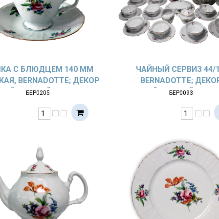
КА С БЛЮДЦЕМ 140 ММ
ЧАЙНЫЙ СЕРВИЗ 44/1
АЯ, BERNADOTTE; ДЕКОР
BERNADOTTE; ДЕКО
МЕЙСЕНСКИЙ БУКЕТ
МЕЙСЕНСКИЙ БУКЕ
БЕР0205
БЕР0093