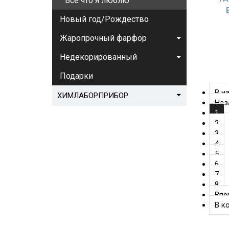
Все что я люблю
Новый год/Рождество
Жаропрочный фарфор
Недекорированный
Подарки
В н
ХИМЛАБОРПРИБОР
Наз
1
2
3
4
5
6
7
8
Впе
В к