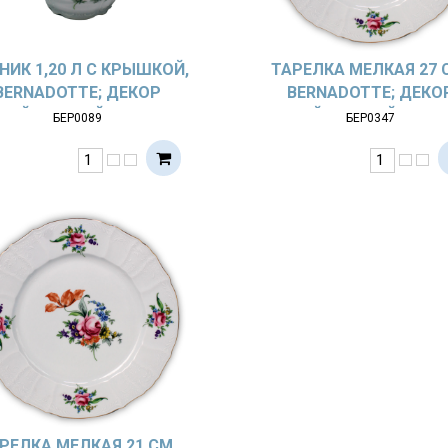
НИК 1,20 Л С КРЫШКОЙ,
ТАРЕЛКА МЕЛКАЯ 27 
BERNADOTTE; ДЕКОР
BERNADOTTE; ДЕКО
МЕЙСЕНСКИЙ БУКЕТ
МЕЙСЕНСКИЙ БУКЕ
БЕР0089
БЕР0347
РЕЛКА МЕЛКАЯ 21 СМ,