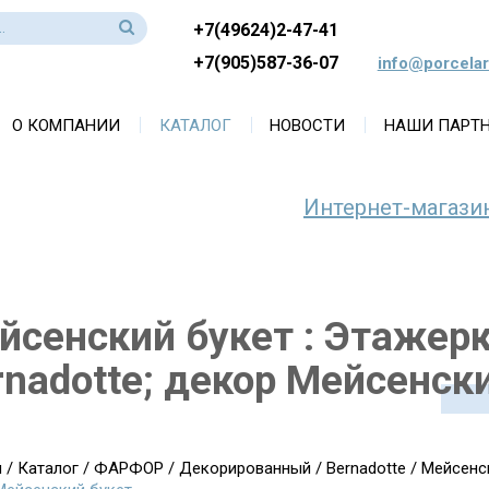
+7(49624)2-47-41
+7(905)587-36-07
info@porcelar
О КОМПАНИИ
КАТАЛОГ
НОВОСТИ
НАШИ ПАРТ
Интернет-магази
йсенский букет : Этажерк
rnadotte; декор Мейсенск
я
/
Каталог
/
ФАРФОР
/
Декорированный
/
Bernadotte
/
Мейсенс