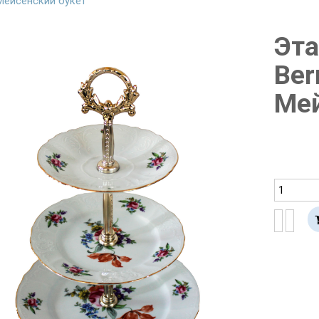
Мейсенский букет
Эта
Ber
Мей