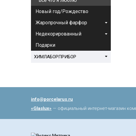
Все что я люблю
Новый год/Рождество
Жаропрочный фарфор
Недекорированный
Подарки
ХИМЛАБОРПРИБОР
info@porcelarus.ru
«Glaslux»
— официальный интернет-магазин ком