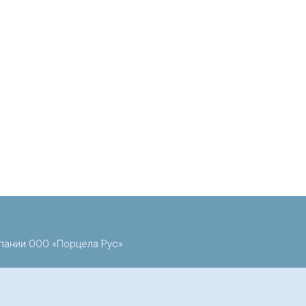
пании ООО «Порцела Рус»