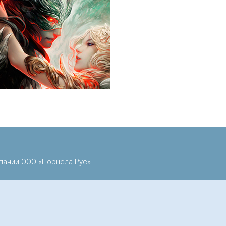
пании ООО «Порцела Рус»