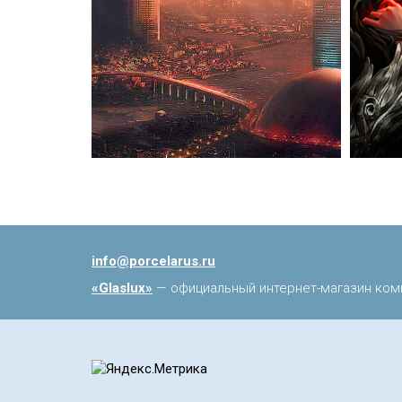
info@porcelarus.ru
«Glaslux»
— официальный интернет-магазин ком