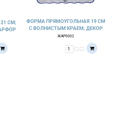
ФОРМА ПРЯМОУГОЛЬНАЯ 19 СМ
21 СМ;
С ВОЛНИСТЫМ КРАЕМ; ДЕКОР
ФАРФОР
ГУСИ; ЖАРОПР. ФАРФОР
ЖАР0002