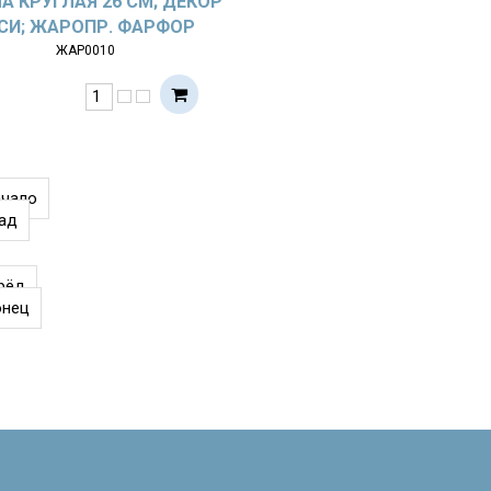
А КРУГЛАЯ 26 СМ; ДЕКОР
СИ; ЖАРОПР. ФАРФОР
ЖАР0010
ачало
ад
рёд
онец