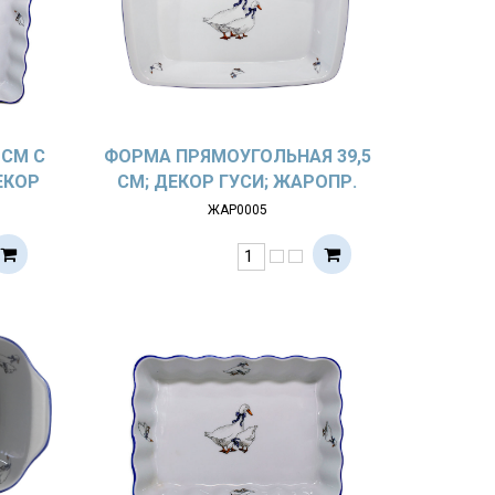
 СМ С
ФОРМА ПРЯМОУГОЛЬНАЯ 39,5
ЕКОР
СМ; ДЕКОР ГУСИ; ЖАРОПР.
ФОР
ФАРФОР
ЖАР0005