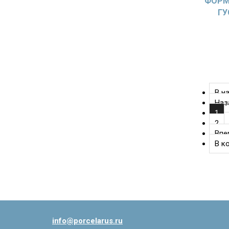
ФОРМ
ГУ
В н
Наз
1
2
Впе
В к
info@porcelarus.ru