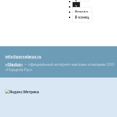
1
2
Вперёд
В конец
info@porcelarus.ru
«Glaslux»
— официальный интернет-магазин компании ООО
«Порцела Рус»