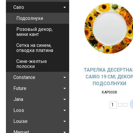
Cairo
Подсолнухи
Розовый декор,
мини кант
Сетка на синем,
отводка платина
Сине-желтые
полоски
ТАРЕЛКА ДЕСЕРТНА
CAIRO 19 СМ; ДЕКО
Constance
ПОДСОЛНУХИ
Future
КАР0008
Jana
Loos
Louise
Menuet