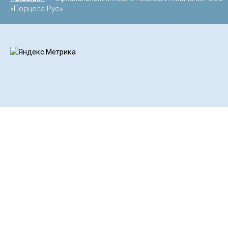
«Порцела Рус»