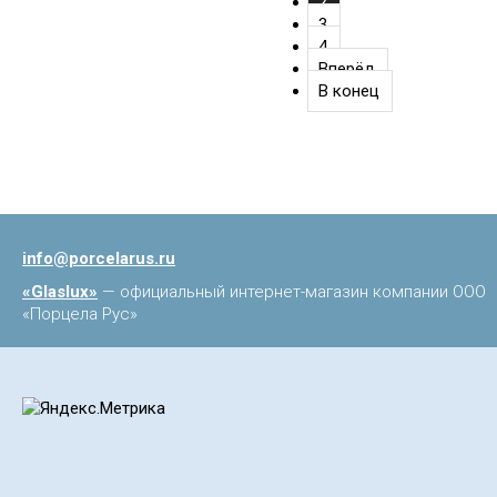
2
3
4
Вперёд
В конец
info@porcelarus.ru
«Glaslux»
— официальный интернет-магазин компании ООО
«Порцела Рус»