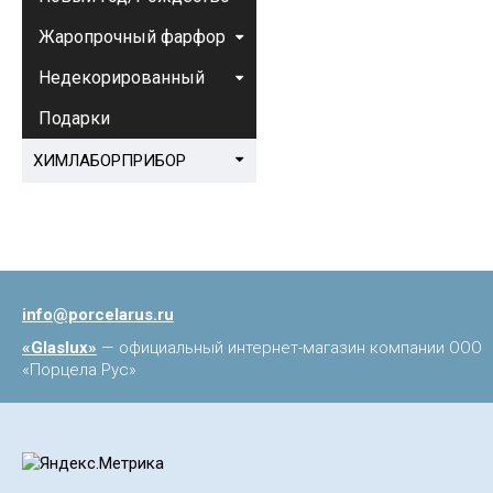
Жаропрочный фарфор
Недекорированный
Подарки
ХИМЛАБОРПРИБОР
info@porcelarus.ru
«Glaslux»
— официальный интернет-магазин компании ООО
«Порцела Рус»