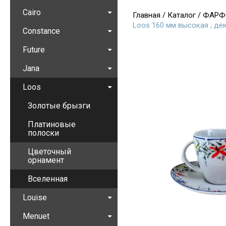
Cairo
Главная
/
Каталог
/
ФАРФ
Loos 160 мм высокая ; д
Constance
Future
Jana
Loos
Золотые брызги
Платиновые
полоски
Цветочный
орнамент
Вселенная
Louise
Menuet