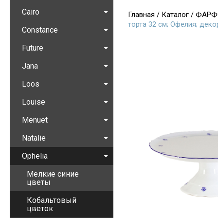
Cairo
Главная
/
Каталог
/
ФАРФ
торта 32 см; Офелия; дек
Constance
Future
Jana
Loos
Louise
Menuet
Natalie
Ophelia
Мелкие синие
цветы
Кобальтовый
цветок