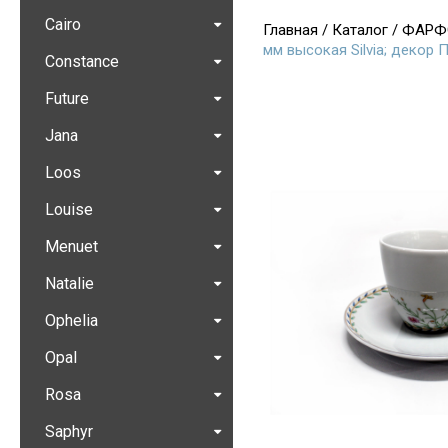
Cairo
Главная
/
Каталог
/
ФАРФ
мм высокая Silvia; декор
Constance
Future
Jana
Loos
Louise
Menuet
Natalie
Ophelia
Opal
Rosa
Saphyr