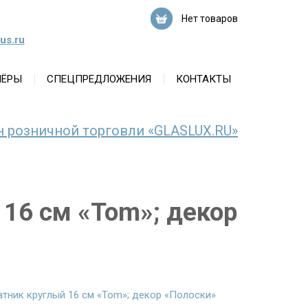
Нет товаров
us.ru
НЁРЫ
СПЕЦПРЕДЛОЖЕНИЯ
КОНТАКТЫ
н розничной торговли «GLASLUX.RU»
 16 см «Tom»; декор
атник круглый 16 см «Tom»; декор «Полоски»