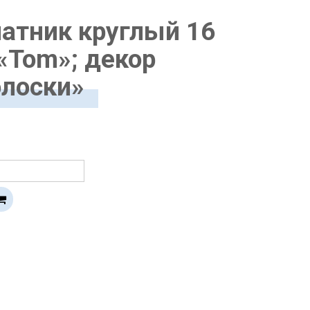
атник круглый 16
«Tom»; декор
лоски»