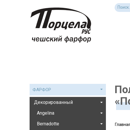
По
ФАРФОР
«П
Декорированный
Angelina
Bernadotte
Главна