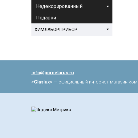
Недекорированный
Подарки
ХИМЛАБОРПРИБОР
info@porcelarus.ru
«Glaslux»
— официальный интернет-магазин ком