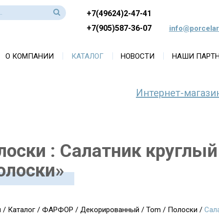
+7(49624)2-47-41
+7(905)587-36-07
info@porcelar
О КОМПАНИИ
КАТАЛОГ
НОВОСТИ
НАШИ ПАРТ
Интернет-магази
лоски : Салатник круглый
олоски»
я
/
Каталог
/
ФАРФОР
/
Декорированный
/
Tom
/
Полоски
/
Сал