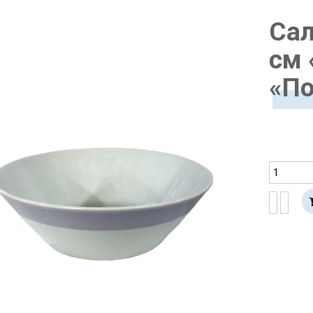
Сал
см 
«По